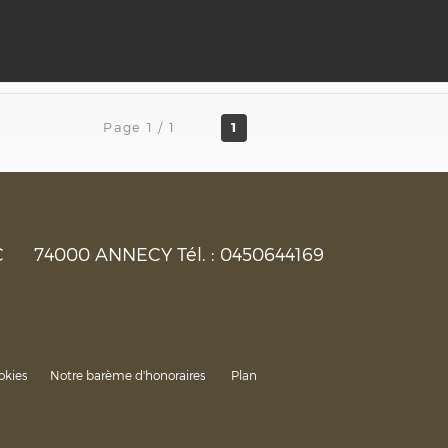
Page 1 / 1
1
C
74000
ANNECY
Tél. :
0450644169
okies
Notre barème d'honoraires
Plan