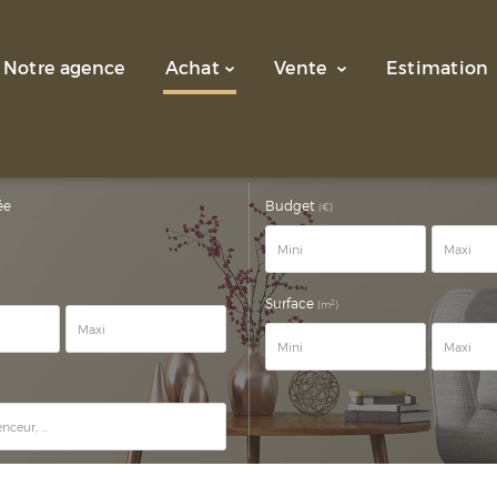
Notre agence
Achat
Vente
Estimation
ée
Budget
(€)
Surface
2
(m
)