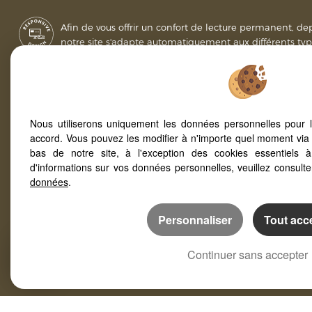
Afin de vous offrir un confort de lecture permanent, de
notre site s'adapte automatiquement aux différents typ
Annecy (74000)
Villy Le Pellou
Annecy Le Vieux (74940)
Annecy (74940
Nous utiliserons uniquement les données personnelles pour 
accord. Vous pouvez les modifier à n'importe quel moment via 
Annecy (74600)
Duingt (74410)
bas de notre site, à l'exception des cookies essentiels 
Veyrier Du Lac (74290)
Annecy (74960
d'informations sur vos données personnelles, veuillez consult
Poisy (74330)
Allonzier La Ca
données
.
Quartier Annecy : explorez les secrets des quartiers charmant
Vivre à Annecy : le guide ultime pour y vivre et s'y installer
Personnaliser
Tout acc
Continuer sans accepter