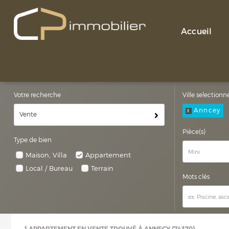
Accueil
Votre recherche
Ville selectionn
Anncey
X
Vente
Pièce(s)
Type de bien
Maison, Villa
Appartement
Local / Bureau
Terrain
Mots clés