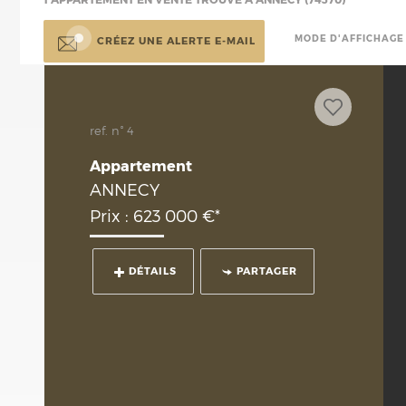
1
APPARTEMENT EN VENTE TROUVÉ À ANNECY (74370)
MODE D'AFFICHAGE 
CRÉEZ UNE ALERTE E-MAIL
ref. n° 4
Appartement
ANNECY
Prix : 623 000 €*
DÉTAILS
PARTAGER