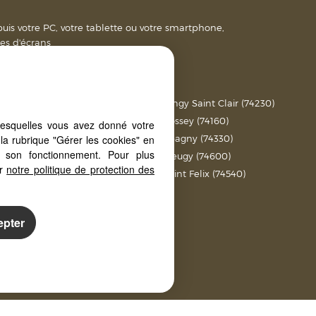
puis votre PC, votre tablette ou votre smartphone,
es d'écrans
x (74350)
Dingy Saint Clair (74230)
)
Bossey (74160)
lesquelles vous avez donné votre
la rubrique "Gérer les cookies" en
Epagny (74330)
à son fonctionnement. Pour plus
)
Vieugy (74600)
er
notre politique de protection des
ille (74350)
Saint Felix (74540)
s
epter