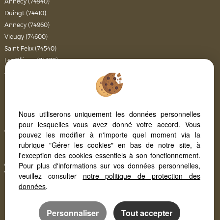
Annecy (74940)
Duingt (74410)
Annecy (74960)
Vieugy (74600)
Saint Felix (74540)
Les Ollieres (74370)
Allonzier La Caille (74350)
Dingy Saint Clair (74230)
Bossey (74160)
Epagny (74330)
Nous utiliserons uniquement les données personnelles
Etercy (74150)
pour lesquelles vous avez donné votre accord. Vous
Crozet (01170)
pouvez les modifier à n'importe quel moment via la
Bluffy (74290)
rubrique "Gérer les cookies" en bas de notre site, à
l'exception des cookies essentiels à son fonctionnement.
Lescheraines (73340)
Pour plus d'informations sur vos données personnelles,
Quartier Annecy : explorez les secrets des quartiers charmants
Vivre à Annecy : le guide ultime pour y vivre et s'y installer
veuillez consulter
notre politique de protection des
données
.
Personnaliser
Tout accepter