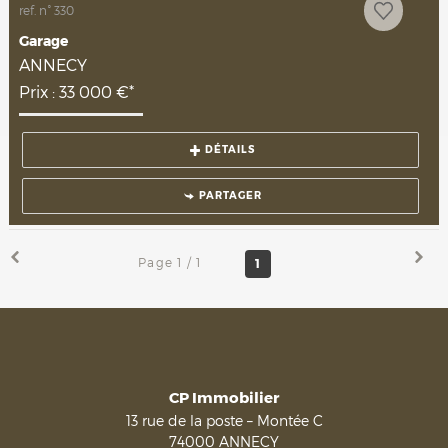
ref. n° 330
Garage
ANNECY
Prix : 33 000 €*
DÉTAILS
PARTAGER
Page 1 / 1
1
CP Immobilier
13 rue de la poste – Montée C
74000
ANNECY