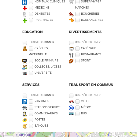
HÔPITAUX, CLINIQUES
SUPER/HYPER
MÉDECINS
MARCHÉS
DENTISTES
BOUCHERIES
PHARMACIES
BOULANGERIES
EDUCATION
DIVERTISSEMENTS
TOUT SÉLECTIONNER
TOUT SÉLECTIONNER
CRÈCHES,
CAFÉ / PUB
MATERNELLE
RESTAURANTS
ECOLE PRIMAIRE
SPORT
COLLÈGES, LYCÉES
UNIVERSITÉ
SERVICES
TRANSPORT EN COMMUN
TOUT SÉLECTIONNER
TOUT SÉLECTIONNER
PARKINGS
VÉLO
STATIONS SERVICE
MÉTRO
COMMISSARIATS
BUS
POSTES
BANQUES