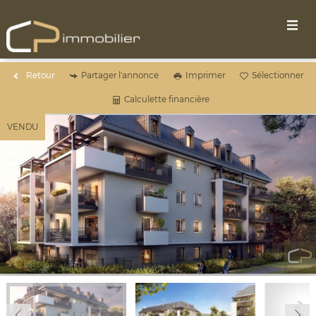
Retour
Partager l'annonce
Imprimer
Sélectionner
Calculette financière
VENDU