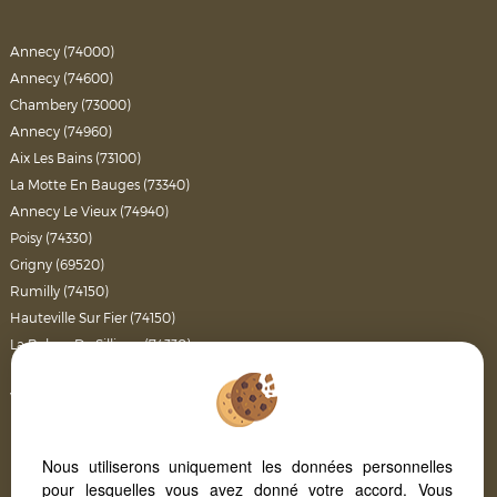
Annecy (74000)
Annecy (74600)
Chambery (73000)
Annecy (74960)
Aix Les Bains (73100)
La Motte En Bauges (73340)
Annecy Le Vieux (74940)
Poisy (74330)
Grigny (69520)
Rumilly (74150)
Hauteville Sur Fier (74150)
La Balme De Sillingy (74330)
Doussard (74210)
Veyrier Du Lac (74290)
Rennes (35000)
Metz Tessy (74370)
Nous utiliserons uniquement les données personnelles
Epagny (74330)
pour lesquelles vous avez donné votre accord. Vous