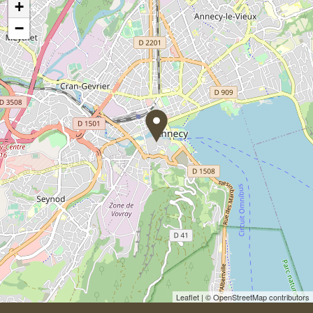
+
−
Leaflet
| © OpenStreetMap contributors